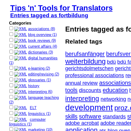
Tips 'n' Tools for Translators
Entries tagged as fortbildung
Categories
Entries tagged as f
associations (8)
blog overview (1)
Related tags
book reviews (9)
current affairs (4)
dictionaries (3)
berufsanfänger
berufsve
digital humanities
weiterbildung
bdü
bdü f
(1)
gerichtsdolmetschen
gerich
e-learning (2)
editing/revising (2)
professional associations
re
glossaries (1)
association
annual review
history
tools
education
discounts
interpreting (6)
interpreting
language teaching
networking
n
(2)
development
proz
ELT
linguistics (1)
skills
software
s
standards
computer
adobe acrobat
adobe reade
linguistics (1)
application
marketing (10)
ats
blog over