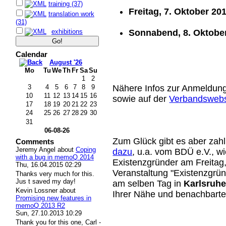
training (37)
Freitag, 7. Oktober 20
translation work
(31)
exhibitions
Sonnabend, 8. Oktobe
Calendar
August '26
Mo
Tu
We
Th
Fr
Sa
Su
1
2
3
4
5
6
7
8
9
Nähere Infos zur Anmeldun
10
11
12
13
14
15
16
sowie auf der
Verbandswebs
17
18
19
20
21
22
23
24
25
26
27
28
29
30
31
06-08-26
Zum Glück gibt es aber zah
Comments
Jeremy Angel
about
Coping
dazu
, u.a. vom BDÜ e.V., w
with a bug in memoQ 2014
Existenzgründer am Freitag
Thu, 16.04.2015 02:29
Veranstaltung "Existenzgrü
Thanks very much for this.
Jus t saved my day!
am selben Tag in
Karlsruh
Kevin Lossner
about
Ihrer Nähe und benachbart
Promising new features in
memoQ 2013 R2
Sun, 27.10.2013 10:29
Thank you for this one, Carl -