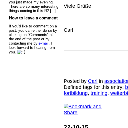
you just made my evening.
Viele Grüße
There are so many interesting
things coming in this R2 [...]
How to leave a comment
If you'd like to comment on a
Carl
post, you can either do so by
clicking on "Comments" at
the end of the post or by
contacting me by
e-mail
. I
look forward to hearing from
you.
Posted by
Carl
in
associatio
Defined tags for this entry:
b
fortbildung
,
training
,
weiterb
22-10-15