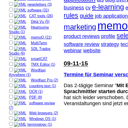
newsletters (3)
e-learning
business
cv
e
software (31)
rules
guide
job applicatio
CAT tools (26)
Déjà Vu (5)
memo
marketing
Heartsome
Studio (1)
sele
product reviews
profile
memoQ (21)
MultiTerm
software review
strategy
te
SDL Trados
webinar
website
Studio (6)
smartCAT
09-11-15
TMX Editor (1)
Wordfast
Termine für Seminar vers
Anywhere (1)
Wordfast Pro (2)
Das 2-tägige Seminar "
Mit 
counting text (1)
Sprachmittler starten dur
OCR (1)
hat sich leider verschoben.
PDF (8)
Veranstaltungen sind jetzt e
software review
(7)
Web browsers (2)
Windows OS (1)
terminology (1)